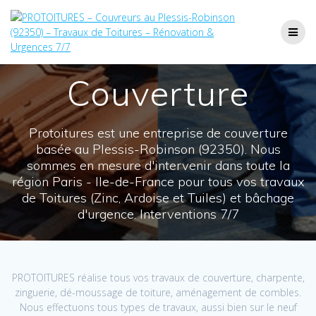
Passer
au
contenu
Couverture
Protoitures est une entreprise de couverture
basée au Plessis-Robinson (92350). Nous
sommes en mesure d'intervenir dans toute la
région Paris - Ile-de-France pour tous vos travaux
de Toitures (Zinc, Ardoise et Tuiles) et bâchage
d'urgence. Interventions 7/7
PROTOITURES réalise tous vos travaux de couverture, charpente,
zinguerie, dé-moussage de toiture, aménagement de combles.
Nous effectuons tous types de travaux, aussi bien sur le neuf